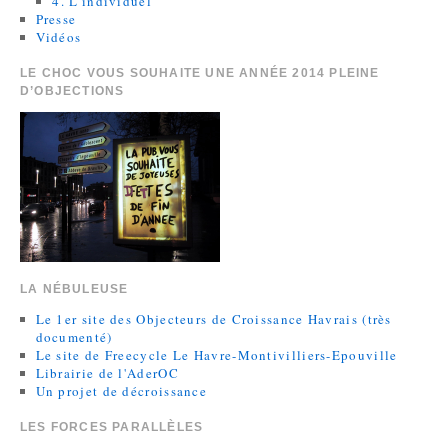
4. L'individuel
Presse
Vidéos
LE CHOC VOUS SOUHAITE UNE ANNÉE 2014 PLEINE
D’OBJECTIONS
LA NÉBULEUSE
Le 1er site des Objecteurs de Croissance Havrais (très
documenté)
Le site de Freecycle Le Havre-Montivilliers-Epouville
Librairie de l'AderOC
Un projet de décroissance
LES FORCES PARALLÈLES