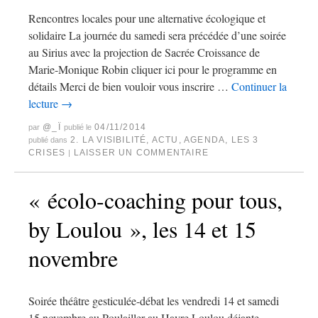
Rencontres locales pour une alternative écologique et
solidaire La journée du samedi sera précédée d’une soirée
au Sirius avec la projection de Sacrée Croissance de
Marie-Monique Robin cliquer ici pour le programme en
détails Merci de bien vouloir vous inscrire …
Continuer la
lecture
→
@_Ï
04/11/2014
par
publié le
2. LA VISIBILITÉ
,
ACTU
,
AGENDA
,
LES 3
publié dans
CRISES
LAISSER UN COMMENTAIRE
|
« écolo-coaching pour tous,
by Loulou », les 14 et 15
novembre
Soirée théâtre gesticulée-débat les vendredi 14 et samedi
15 novembre au Poulailler au Havre Loulou déjante