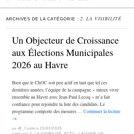
2. LA VISIBILITÉ
ARCHIVES DE LA CATÉGORIE :
Un Objecteur de Croissance
aux Élections Municipales
2026 au Havre
Bien que le ChOC soit peu actif en tant que tel ces
dernières années, l’équipe de la campagne « mieux vivre
ensemble au Havre avec Jean-Paul Lecoq » m’a fait
confiance pour rejoindre la liste des candidats. Le
programme comporte des mesures …
Continuer la lecture
→
@_Ï
15/02/2026
par
publié le
2. LA VISIBILITÉ
,
ACTU
LAISSER UN
publié dans
|