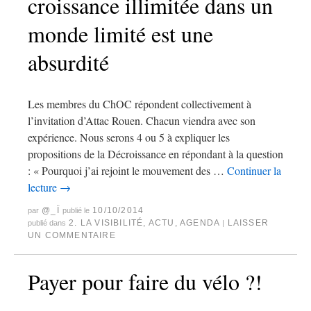
croissance illimitée dans un
monde limité est une
absurdité
Les membres du ChOC répondent collectivement à
l’invitation d’Attac Rouen. Chacun viendra avec son
expérience. Nous serons 4 ou 5 à expliquer les
propositions de la Décroissance en répondant à la question
: « Pourquoi j’ai rejoint le mouvement des …
Continuer la
lecture
→
@_Ï
10/10/2014
par
publié le
2. LA VISIBILITÉ
,
ACTU
,
AGENDA
LAISSER
publié dans
|
UN COMMENTAIRE
Payer pour faire du vélo ?!