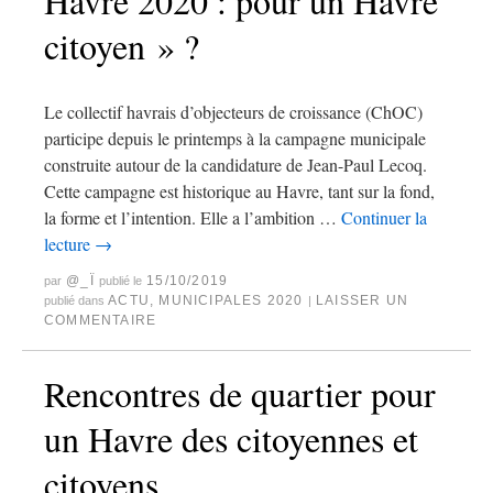
Havre 2020 : pour un Havre
citoyen » ?
Le collectif havrais d’objecteurs de croissance (ChOC)
participe depuis le printemps à la campagne municipale
construite autour de la candidature de Jean-Paul Lecoq.
Cette campagne est historique au Havre, tant sur la fond,
la forme et l’intention. Elle a l’ambition …
Continuer la
lecture
→
@_Ï
15/10/2019
par
publié le
ACTU
,
MUNICIPALES 2020
LAISSER UN
publié dans
|
COMMENTAIRE
Rencontres de quartier pour
un Havre des citoyennes et
citoyens