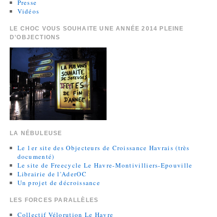
Presse
Vidéos
LE CHOC VOUS SOUHAITE UNE ANNÉE 2014 PLEINE
D’OBJECTIONS
LA NÉBULEUSE
Le 1er site des Objecteurs de Croissance Havrais (très
documenté)
Le site de Freecycle Le Havre-Montivilliers-Epouville
Librairie de l'AderOC
Un projet de décroissance
LES FORCES PARALLÈLES
Collectif Vélorution Le Havre