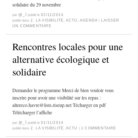
solidaire du 29 novembre
@_Ï
02/11/2014
par
publié le
2. LA VISIBILITÉ
,
ACTU
,
AGENDA
LAISSER
publié dans
|
UN COMMENTAIRE
Rencontres locales pour une
alternative écologique et
solidaire
Demander le programme Merci de bien vouloir vous
inscrire pour avoir une visibilité sur les repas :
altereco.havre@lists.riseup.net Técharger en pdf
Télécharger l’affiche
@_Ï
01/11/2014
par
publié le
2. LA VISIBILITÉ
,
ACTU
1 COMMENTAIRE
publié dans
|