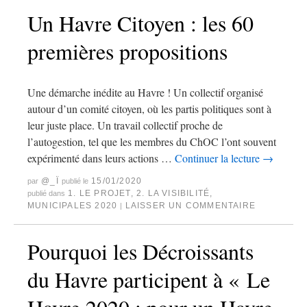
Un Havre Citoyen : les 60
premières propositions
Une démarche inédite au Havre ! Un collectif organisé
autour d’un comité citoyen, où les partis politiques sont à
leur juste place. Un travail collectif proche de
l’autogestion, tel que les membres du ChOC l’ont souvent
expérimenté dans leurs actions …
Continuer la lecture
→
@_Ï
15/01/2020
par
publié le
1. LE PROJET
,
2. LA VISIBILITÉ
,
publié dans
MUNICIPALES 2020
LAISSER UN COMMENTAIRE
|
Pourquoi les Décroissants
du Havre participent à « Le