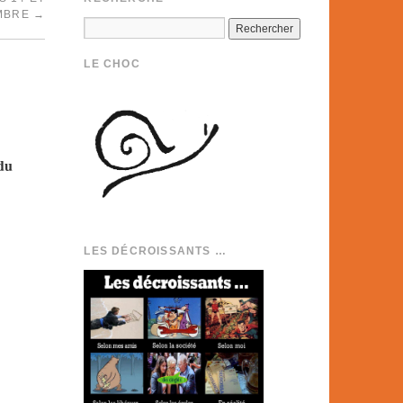
MBRE
→
LE CHOC
du
LES DÉCROISSANTS …