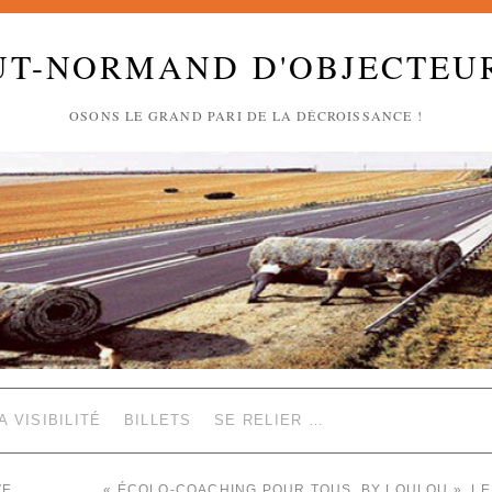
UT-NORMAND D'OBJECTEU
OSONS LE GRAND PARI DE LA DÉCROISSANCE !
A VISIBILITÉ
BILLETS
SE RELIER …
VE
« ÉCOLO-COACHING POUR TOUS, BY LOULOU », LE