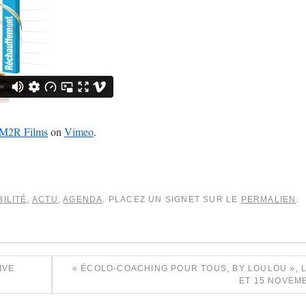
M2R Films
on
Vimeo
.
BILITÉ
,
ACTU
,
AGENDA
. PLACEZ UN SIGNET SUR LE
PERMALIEN
.
IVE
« ÉCOLO-COACHING POUR TOUS, BY LOULOU », L
ET 15 NOVE