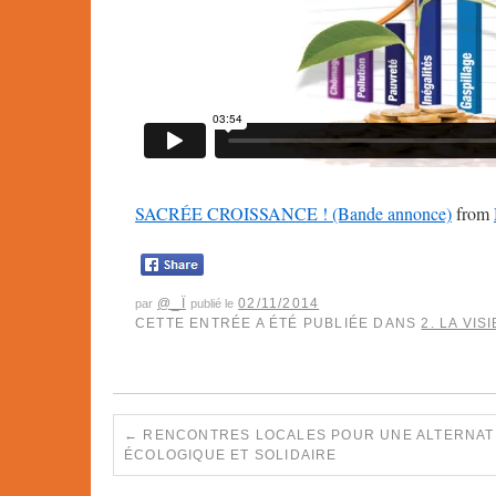
SACRÉE CROISSANCE ! (Bande annonce)
from
@_Ï
02/11/2014
par
publié le
CETTE ENTRÉE A ÉTÉ PUBLIÉE DANS
2. LA VISI
←
RENCONTRES LOCALES POUR UNE ALTERNAT
ÉCOLOGIQUE ET SOLIDAIRE