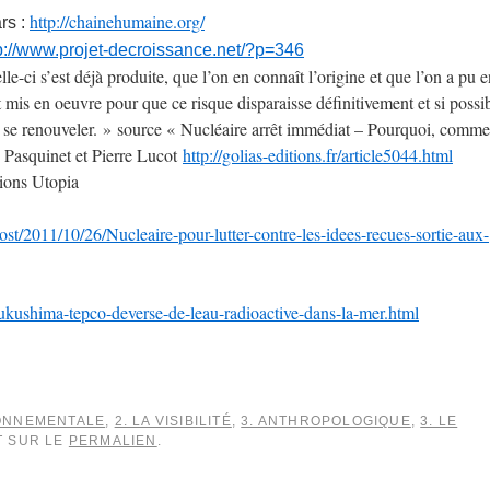
http://chainehumaine.org/
rs :
p://www.projet-
decroissance.net/?p=346
e-ci s’est déjà produite, que l’on en connaît l’origine et que l’on a pu e
t mis en oeuvre pour que ce risque disparaisse définitivement et si possi
e se renouveler. » source « Nucléaire arrêt immédiat – Pourquoi, comme
c Pasquinet et Pierre Lucot
http://golias-editions.fr/
article5044.html
tions Utopia
ost/2011/
10/26/Nucleaire-pour-lutter-
contre-les-idees-recues-
sortie-aux-
fukushima-
tepco-deverse-de-leau-
radioactive-dans-la-mer.html
RONNEMENTALE
,
2. LA VISIBILITÉ
,
3. ANTHROPOLOGIQUE
,
3. LE
T SUR LE
PERMALIEN
.