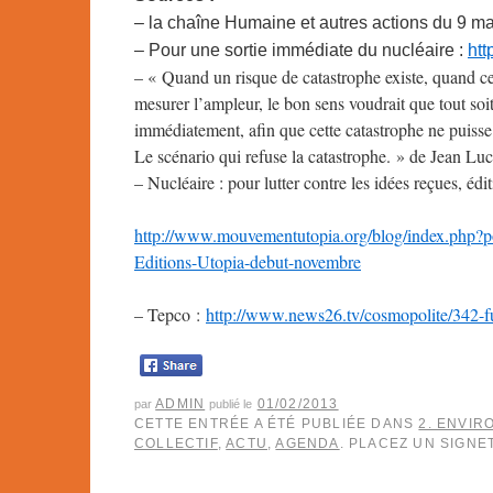
– la chaîne Humaine et autres actions du 9 ma
– Pour une sortie immédiate du nucléaire :
htt
– « Quand un risque de catastrophe existe, quand cell
mesurer l’ampleur, le bon sens voudrait que tout soi
immédiatement, afin que cette catastrophe ne puiss
Le scénario qui refuse la catastrophe. » de Jean Lu
– Nucléaire : pour lutter contre les idées reçues, édi
http://www.mouvementutopia.
org/blog/index.php?p
Editions-Utopia-
debut-novembre
– Tepco :
http://www.news26.tv/
cosmopolite/342-
ADMIN
01/02/2013
par
publié le
CETTE ENTRÉE A ÉTÉ PUBLIÉE DANS
2. ENVI
COLLECTIF
,
ACTU
,
AGENDA
. PLACEZ UN SIGNE