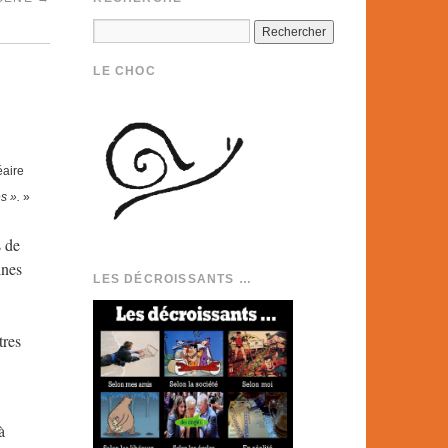
LE CHOC
éaire
s ».
»
s de
ines
LES DÉCROISSANTS …
tres
à