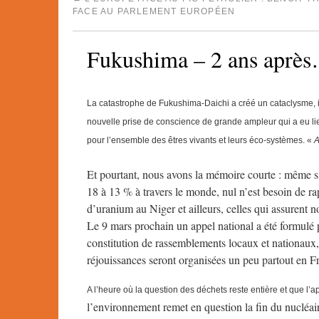
FACE AU PARLEMENT EUROPÉEN
Fukushima – 2 ans après…
La catastrophe de Fukushima-Daichi a créé un cataclysme, il
nouvelle prise de conscience de grande ampleur qui a eu li
pour l’ensemble des êtres vivants et leurs éco-systèmes. «
A
Et pourtant, nous avons la mémoire courte : même si
18 à 13 % à travers le monde, nul n’est besoin de ra
d’uranium au Niger et ailleurs, celles qui assurent 
Le 9 mars prochain un appel national a été formulé p
constitution de rassemblements locaux et nationaux, 
réjouissances seront organisées un peu partout en Fra
A l’heure où la question des déchets reste entière et que l’a
l’environnement remet en question la fin du nucléai