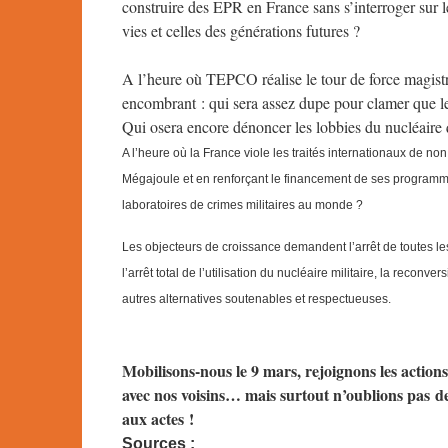
construire des EPR en France sans s’interroger sur l
vies et celles des générations futures ?
A l’heure où TEPCO réalise le tour de force magistr
encombrant : qui sera assez dupe pour clamer que le 
Qui osera encore dénoncer les lobbies du nucléaire
A l’heure où la France viole les traités internationaux de no
Mégajoule et en renforçant le financement de ses programm
laboratoires de crimes militaires au monde ?
Les objecteurs de croissance demandent l’arrêt de toutes les c
l’arrêt total de l’utilisation du nucléaire militaire, la rec
autres alternatives soutenables et respectueuses.
Mobilisons-nous le 9 mars, rejoignons les actio
avec nos voisins… mais surtout n’oublions pas d
aux actes !
Sources :